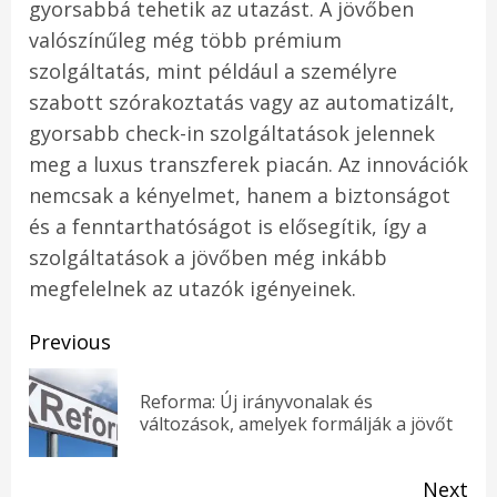
gyorsabbá tehetik az utazást. A jövőben
valószínűleg még több prémium
szolgáltatás, mint például a személyre
szabott szórakoztatás vagy az automatizált,
gyorsabb check-in szolgáltatások jelennek
meg a luxus transzferek piacán. Az innovációk
nemcsak a kényelmet, hanem a biztonságot
és a fenntarthatóságot is elősegítik, így a
szolgáltatások a jövőben még inkább
megfelelnek az utazók igényeinek.
Post
Previous
navigation
Reforma: Új irányvonalak és
Pr
változások, amelyek formálják a jövőt
pos
Next