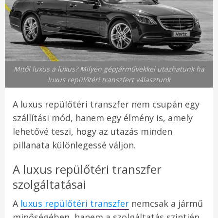
Mitől luxus a luxus? Milyen gépjárművekkel utazhatunk ha
luxus repülőtéri transzfert választunk
A luxus repülőtéri transzfer nem csupán egy
szállítási mód, hanem egy élmény is, amely
lehetővé teszi, hogy az utazás minden
pillanata különlegessé váljon.
A luxus repülőtéri transzfer
szolgáltatásai
A
luxus repülőtéri transzfer
nemcsak a jármű
minőségében, hanem a szolgáltatás szintjén