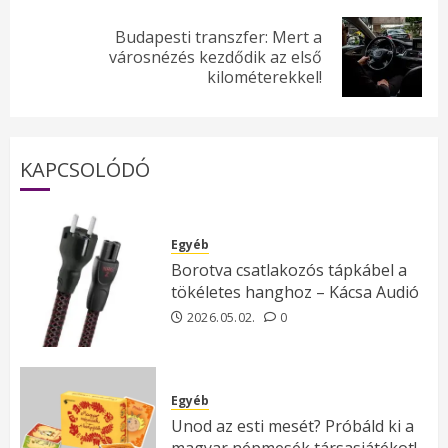
Budapesti transzfer: Mert a
Next
városnézés kezdődik az első
kilométerekkel!
post:
KAPCSOLÓDÓ
Egyéb
Borotva csatlakozós tápkábel a
tökéletes hanghoz – Kácsa Audió
2026.05.02.
0
Egyéb
Unod az esti mesét? Próbáld ki a
magyar népmesék társasjátékot!