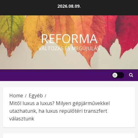
Skip
2026.08.09.
to
content
REFORMA
VÁLTOZÁS ÉS MEGÚJULÁS
Home
Egyéb
Mitől luxus a luxus? Milyen gépjárművekkel
utazhatunk, ha luxus repülőtéri transzfert
választunk