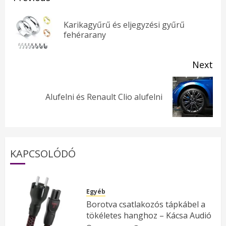
navigation
Karikagyűrű és eljegyzési gyűrű
Pr
fehérarany
pos
Next
Next
Alufelni és Renault Clio alufelni
post:
KAPCSOLÓDÓ
Egyéb
Borotva csatlakozós tápkábel a
tökéletes hanghoz – Kácsa Audió