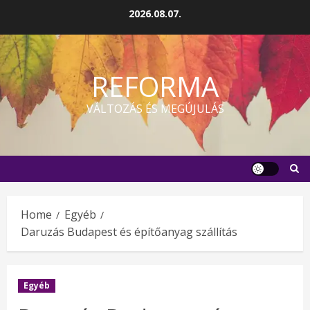
Skip
2026.08.07.
to
content
REFORMA
VÁLTOZÁS ÉS MEGÚJULÁS
Home
Egyéb
Daruzás Budapest és építőanyag szállítás
Egyéb