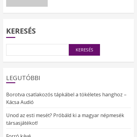
KERESÉS
KERESÉS
LEGUTÓBBI
Borotva csatlakozós tápkábel a tökéletes hanghoz –
Kácsa Audió
Unod az esti mesét? Próbáld ki a magyar népmesék
társasjátékot!
Forró kávé