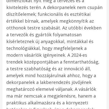
dimenziókat nyit meg a tervezés és a
kivitelezés terén. A dekorpanelek nem csupán
díszítőelemek; funkcionális és esztétikai
értékkel bírnak, amelyek megkönnyítik az
otthonok testre szabását. Az utóbbi években
a tervezők és gyártók folyamatosan
kísérleteznek új anyagokkal, mintákkal és
technológiákkal, hogy megfeleljenek a
modern vásárlók igényeinek. A 2024-es
trendek középpontjában a fenntarthatóság,
a testre szabhatóság és az innováció áll,
amelyek mind hozzájárulnak ahhoz, hogy a
dekorpanelek a lakberendezés jövőjének
meghatározó elemeivé váljanak. A vásárlók
ma már nemcsak a megjelenésre, hanem a
praktikus alkalmazásra és a környezeti