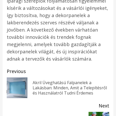
iparági szereplők folyamatosan figyelemmel
kísérik a változásokat és a vásárlói igényeket,
így biztosítva, hogy a dekorpanelek a
lakberendezés szerves részévé váljanak a
jövőben. A következő években várhatóan
további innovációk és trendek fognak
megjelenni, amelyek tovább gazdagítják a
dekorpanelek világát, és új inspirációkat
adnak a tervezők és vásárlók számára.
Post
Previous
navigation
Akril Üveghatású Falpanelek a
Pr
Lakásban: Minden, Amit a Telepítésről
és Használatról Tudni Érdemes
pos
Next