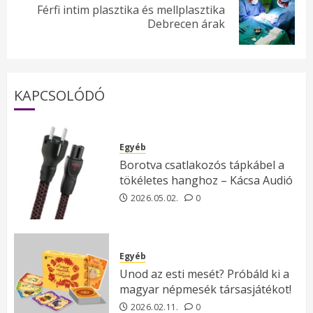
Férfi intim plasztika és mellplasztika
Next
Debrecen árak
post:
KAPCSOLÓDÓ
Egyéb
Borotva csatlakozós tápkábel a
tökéletes hanghoz – Kácsa Audió
2026.05.02.
0
Egyéb
Unod az esti mesét? Próbáld ki a
magyar népmesék társasjátékot!
2026.02.11.
0