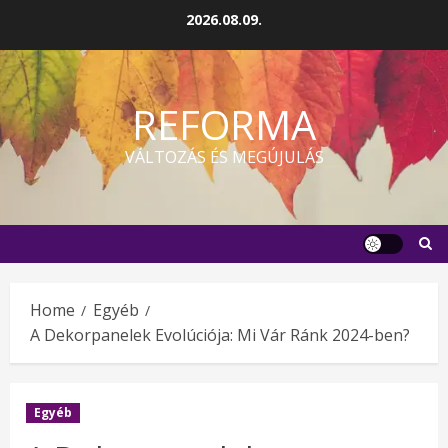
Skip
2026.08.09.
to
content
REFORMA
VÁLTOZÁS ÉS MEGÚJULÁS
Home
Egyéb
A Dekorpanelek Evolúciója: Mi Vár Ránk 2024-ben?
Egyéb