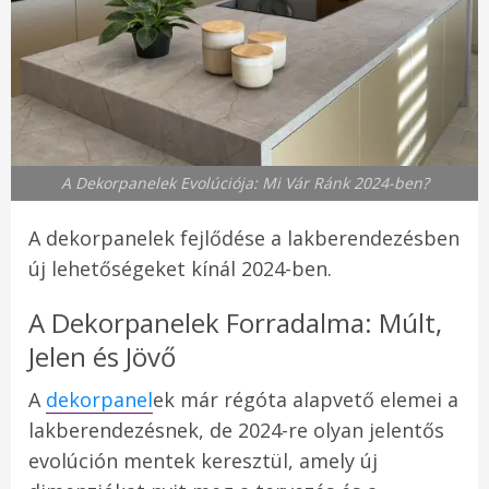
A Dekorpanelek Evolúciója: Mi Vár Ránk 2024-ben?
A dekorpanelek fejlődése a lakberendezésben
új lehetőségeket kínál 2024-ben.
A Dekorpanelek Forradalma: Múlt,
Jelen és Jövő
A
dekorpanel
ek már régóta alapvető elemei a
lakberendezésnek, de 2024-re olyan jelentős
evolúción mentek keresztül, amely új